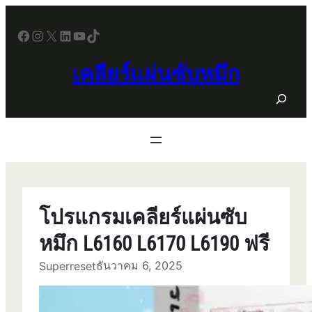
ข้าม
ไป
Facebook
Instagram
X
LinkedIn
YouTube
TikTok
ยัง
เนื้อหา
เคลียร์แผ่นซับหมึก
S
e
a
r
c
h
โปรแกรมเคลียร์แผ่นซับ
หมึก L6160 L6170 L6190 ฟรี
ธันวาคม 6, 2025
Superreset